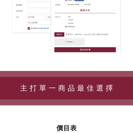
主 打 單 一 商 品 最 佳 選 擇
價目表