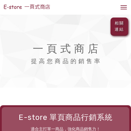
Tog
nav
相關
連結
一 頁 式 商 店
提 高 您 商 品 的 銷 售 率
E-store 單頁商品行銷系統
適合主打單一商品，強化商品銷售力！